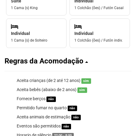
Suíte
Individual
1 Cama (s) King
1 Colchão (ões) / Futón Casal
Individual
Individual
1 Cama (s) de Solteiro
1 Colchão (ões) / Futón indiv.
Regras da Acomodação
Aceita crianças (de 2 até 12 anos)
sim
Aceita bebês (abaixo de 2 anos)
sim
Fornece berços
não
Permitido fumar no quarto
não
Aceita animais de estimação
não
Eventos são permitidos
não
Horario de silêncio
22:00 - 8:00