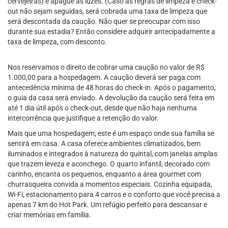
cervejeiras) e apague as luzes. (Caso as regras de limpeza e check-
out não sejam seguidas, será cobrada uma taxa de limpeza que
será descontada da caução. Não quer se preocupar com isso
durante sua estadia? Então considere adquirir antecipadamente a
taxa de limpeza, com desconto.
Nos reservamos o direito de cobrar uma caução no valor de R$
1.000,00 para a hospedagem. A caução deverá ser paga com
antecedência mínima de 48 horas do check-in. Após o pagamento,
o guia da casa será enviado. A devolução da caução será feita em
até 1 dia útil após o check-out, desde que não haja nenhuma
intercorrência que justifique a retenção do valor.
Mais que uma hospedagem, este é um espaço onde sua família se
sentirá em casa. A casa oferece ambientes climatizados, bem
iluminados e integrados à natureza do quintal, com janelas amplas
que trazem leveza e aconchego. O quarto infantil, decorado com
carinho, encanta os pequenos, enquanto a área gourmet com
churrasqueira convida a momentos especiais. Cozinha equipada,
Wi-Fi, estacionamento para 4 carros e o conforto que você precisa a
apenas 7 km do Hot Park. Um refúgio perfeito para descansar e
criar memórias em família.