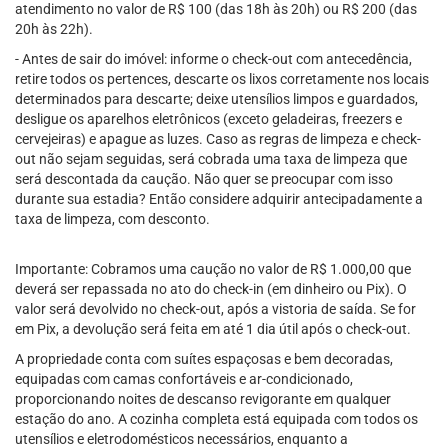
atendimento no valor de R$ 100 (das 18h às 20h) ou R$ 200 (das
20h às 22h).
- Antes de sair do imóvel: informe o check-out com antecedência,
retire todos os pertences, descarte os lixos corretamente nos locais
determinados para descarte; deixe utensílios limpos e guardados,
desligue os aparelhos eletrônicos (exceto geladeiras, freezers e
cervejeiras) e apague as luzes. Caso as regras de limpeza e check-
out não sejam seguidas, será cobrada uma taxa de limpeza que
será descontada da caução. Não quer se preocupar com isso
durante sua estadia? Então considere adquirir antecipadamente a
taxa de limpeza, com desconto.
Importante: Cobramos uma caução no valor de R$ 1.000,00 que
deverá ser repassada no ato do check-in (em dinheiro ou Pix). O
valor será devolvido no check-out, após a vistoria de saída. Se for
em Pix, a devolução será feita em até 1 dia útil após o check-out.
A propriedade conta com suítes espaçosas e bem decoradas,
equipadas com camas confortáveis e ar-condicionado,
proporcionando noites de descanso revigorante em qualquer
estação do ano. A cozinha completa está equipada com todos os
utensílios e eletrodomésticos necessários, enquanto a