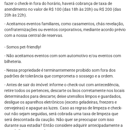
fazer o check-in fora do horário, haverá cobrança de taxa de
atendimento no valor de R$ 100 (das 18h às 20h) ou R$ 200 (das
20h às 22h).
- Aceitamos eventos familiares, como casamentos, chás revelação,
confraternizações ou eventos corporativos, mediante acordo prévio
com a nossa central de reservas.
- Somos pet-friendly!
- Não aceitamos eventos com som automotivo e/ou eventos com
bilheteria.
- Nessa propriedade é terminantemente proibido som fora dos
padrões de tolerância que comprometa o sossego e a ordem.
- Antes de sair do imóvel: informe o check-out com antecedência,
retire todos os pertences, descarte os lixos corretamente nos locais
determinados para descarte; deixe utensílios limpos e guardados,
desligue os aparelhos eletrônicos (exceto geladeiras, freezers e
cervejeiras) e apague as luzes. Caso as regras de limpeza e check-
out não sejam seguidas, será cobrada uma taxa de limpeza que
será descontada da caução. Não quer se preocupar com isso
durante sua estadia? Então considere adquirir antecipadamente a