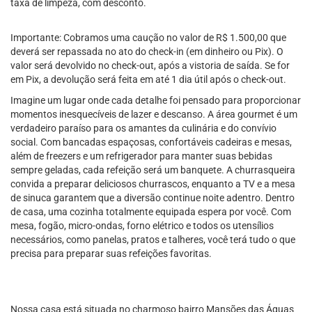
taxa de limpeza, com desconto.
Importante: Cobramos uma caução no valor de R$ 1.500,00 que
deverá ser repassada no ato do check-in (em dinheiro ou Pix). O
valor será devolvido no check-out, após a vistoria de saída. Se for
em Pix, a devolução será feita em até 1 dia útil após o check-out.
Imagine um lugar onde cada detalhe foi pensado para proporcionar
momentos inesquecíveis de lazer e descanso. A área gourmet é um
verdadeiro paraíso para os amantes da culinária e do convívio
social. Com bancadas espaçosas, confortáveis cadeiras e mesas,
além de freezers e um refrigerador para manter suas bebidas
sempre geladas, cada refeição será um banquete. A churrasqueira
convida a preparar deliciosos churrascos, enquanto a TV e a mesa
de sinuca garantem que a diversão continue noite adentro. Dentro
de casa, uma cozinha totalmente equipada espera por você. Com
mesa, fogão, micro-ondas, forno elétrico e todos os utensílios
necessários, como panelas, pratos e talheres, você terá tudo o que
precisa para preparar suas refeições favoritas.
Nossa casa está situada no charmoso bairro Mansões das Águas